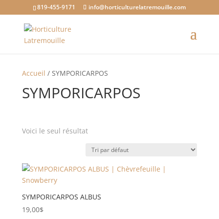
819-455-9171
info@horticulturelatremouille.com
Accueil
/ SYMPORICARPOS
SYMPORICARPOS
Voici le seul résultat
Catégories de produits
Étiquettes produit
SYMPORICARPOS ALBUS
19,00
$