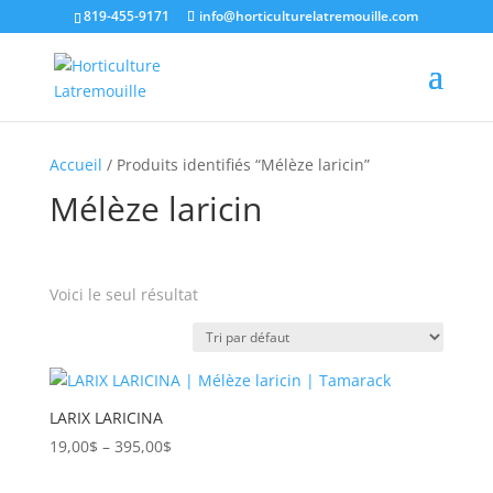
819-455-9171
info@horticulturelatremouille.com
Accueil
/ Produits identifiés “Mélèze laricin”
Mélèze laricin
Voici le seul résultat
Catégories de produits
Étiquettes produit
LARIX LARICINA
Gamme
19,00
$
–
395,00
$
de