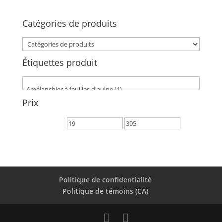
prix
:
Catégories de produits
19,00$
Prix
à
395,00$
Étiquettes produit
Prix
Politique de confidentialité
Politique de témoins (CA)