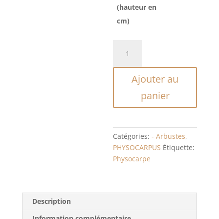
à
(hauteur en
29,00$
cm)
quantité
de
PHYSOCARPUS
Ajouter au
OPULIFOLIUS
panier
Catégories:
- Arbustes
,
PHYSOCARPUS
Étiquette:
Physocarpe
Description
Information complémentaire