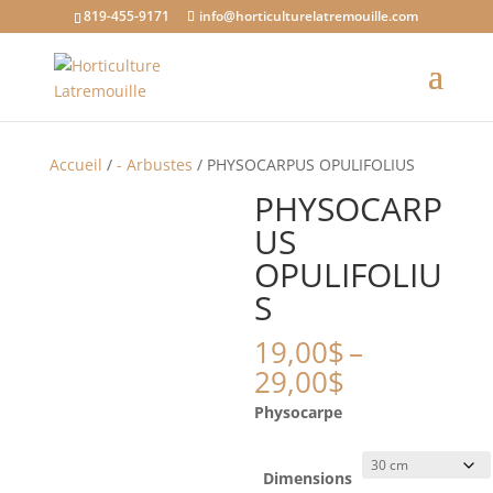
819-455-9171
info@horticulturelatremouille.com
Accueil
/
- Arbustes
/ PHYSOCARPUS OPULIFOLIUS
PHYSOCARP
US
OPULIFOLIU
S
19,00
$
–
Gamme
29,00
$
de
Physocarpe
prix
:
19,00$
Dimensions