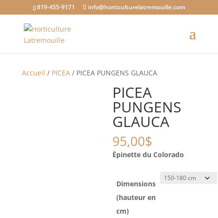
819-455-9171
info@horticulturelatremouille.com
Accueil
/
PICEA
/ PICEA PUNGENS GLAUCA
PICEA
PUNGENS
GLAUCA
95,00
$
Épinette du Colorado
Dimensions
(hauteur en
cm)