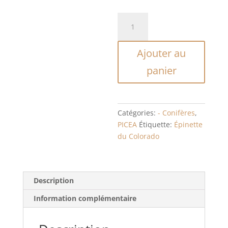
quantité
de
PICEA
Ajouter au
PUNGENS
GLAUCA
panier
Catégories:
- Conifères
,
PICEA
Étiquette:
Épinette
du Colorado
Description
Information complémentaire