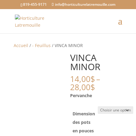
819-455-9171
info@horticulturelatremouille.com
Accueil
/
- Feuillus
/ VINCA MINOR
VINCA
MINOR
14,00
$
–
Gamme
28,00
$
de
Pervanche
prix
:
14,00$
Dimension
à
des pots
28,00$
en pouces