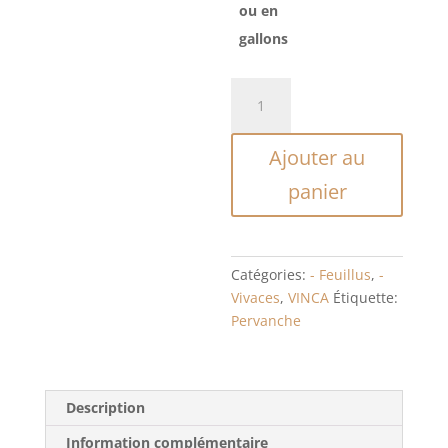
ou en
gallons
quantité
de
VINCA
Ajouter au
MINOR
panier
Catégories:
- Feuillus
,
-
Vivaces
,
VINCA
Étiquette:
Pervanche
Description
Information complémentaire